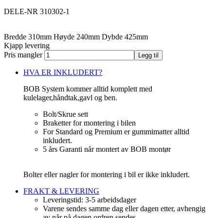
DELE-NR 310302-1
Bredde
310
mm
Høyde
240
mm
Dybde
425
mm
Kjapp levering
Pris mangler
Legg til
HVA ER INKLUDERT?
BOB System kommer alltid komplett med
kulelager,håndtak,gavl og ben.
Bolt/Skrue sett
Braketter for montering i bilen
For Standard og Premium er gummimatter alltid
inkludert.
5 års Garanti når montert av BOB montør
Bolter eller nagler for montering i bil er ikke inkludert.
FRAKT & LEVERING
Leveringstid: 3-5 arbeidsdager
Varene sendes samme dag eller dagen etter, avhengig
av når på dagen ordren sendes