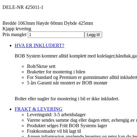
DELE-NR 425011-1
Bredde
1063
mm
Høyde
60
mm
Dybde
425
mm
Kjapp levering
Pris mangler
Legg til
HVA ER INKLUDERT?
BOB System kommer alltid komplett med kulelager,håndtak,ga
Bolt/Skrue sett
Braketter for montering i bilen
For Standard og Premium er gummimatter alltid inkludert
5 års Garanti når montert av BOB montør
Bolter eller nagler for montering i bil er ikke inkludert.
FRAKT & LEVERING
Leveringstid: 3-5 arbeidsdager
Varene sendes samme dag eller dagen etter, avhengig av 
Produktet selges Fritt BOB Systems lager
Fraktkostnader vil bli lagt til
Annen informasjon angående levering og retur kan du lese