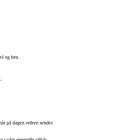
vl og ben.
.
når på dagen ordren sendes
 i våre generelle vilkår