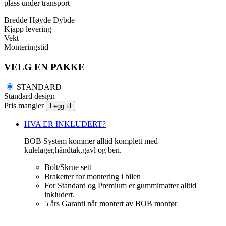
plass under transport
Bredde
Høyde
Dybde
Kjapp levering
Vekt
Monteringstid
VELG EN PAKKE
STANDARD
Standard design
Pris mangler
Legg til
HVA ER INKLUDERT?
BOB System kommer alltid komplett med
kulelager,håndtak,gavl og ben.
Bolt/Skrue sett
Braketter for montering i bilen
For Standard og Premium er gummimatter alltid
inkludert.
5 års Garanti når montert av BOB montør